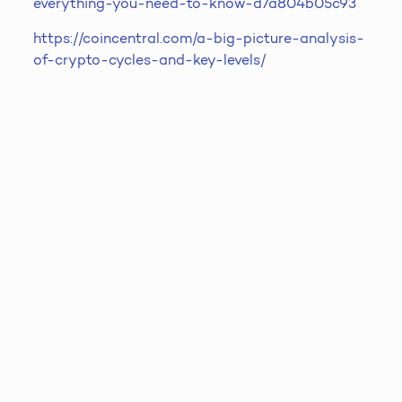
everything-you-need-to-know-d7a804b05c93
https://coincentral.com/a-big-picture-analysis-
of-crypto-cycles-and-key-levels/