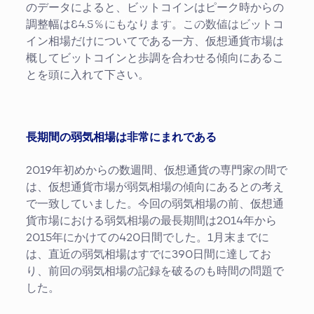
のデータによると、ビットコインはピーク時からの
Steven King
2nd 5月 2019
1
分
調整幅は84.5％にもなります。この数値はビットコ
イン相場だけについてである一方、仮想通貨市場は
概してビットコインと歩調を合わせる傾向にあるこ
とを頭に入れて下さい。
長期間の弱気相場は非常にまれである
2019年初めからの数週間、仮想通貨の専門家の間で
は、仮想通貨市場が弱気相場の傾向にあるとの考え
で一致していました。今回の弱気相場の前、仮想通
貨市場における弱気相場の最長期間は2014年から
2015年にかけての420日間でした。1月末までに
は、直近の弱気相場はすでに390日間に達してお
り、前回の弱気相場の記録を破るのも時間の問題で
した。